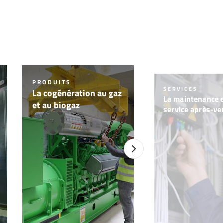
PRODUITS
SERVICES
La cogénération au gaz
La maintenance e
et au biogaz
service après-ve