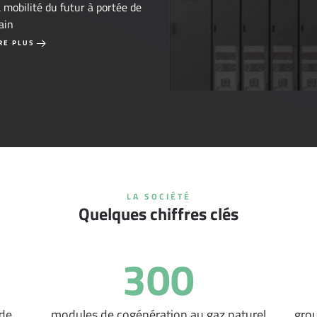
 mobilité du futur à portée de
ain
RE PLUS
LA SOCIÉTÉ
Quelques chiffres clés
300
 de
modules de cogénération au gaz naturel
grou