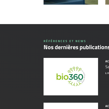
RÉFÉRENCES ET NEWS
Nos dernières publication
AC
Sa
LI
AC