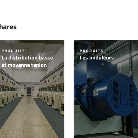
phares
PRODUITS
PRODUITS
La distribution basse
Les onduleurs
et moyenne tenion