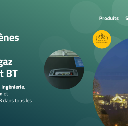
Produits
S
ènes
Groupes électrogène
Onduleurs
gaz
Cogénération au gaz
t BT
Distributions MT/BT
t
ingénierie
,
on
et
B dans tous les