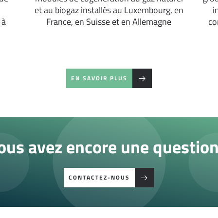
et au biogaz installés au Luxembourg, en
i
 à
France, en Suisse et en Allemagne
co
EN SAVOIR PLUS
ous avez encore une question
CONTACTEZ-NOUS