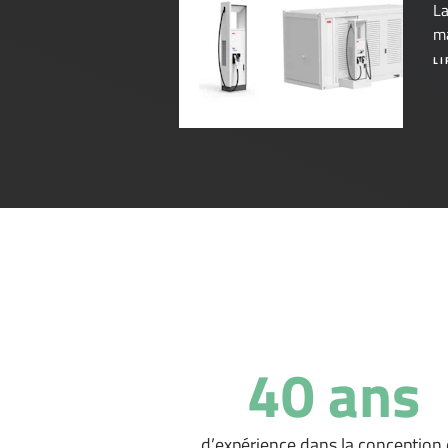
La
m
LI
40 ans
d’expérience dans la conception